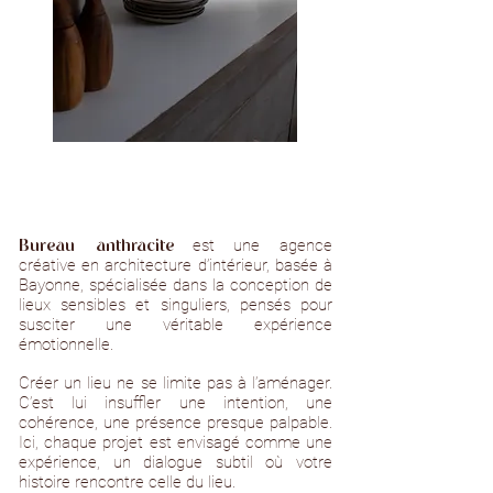
est une agence
Bureau anthracite
créative en architecture d’intérieur, basée à
Bayonne, spécialisée dans la conception de
lieux sensibles et singuliers, pensés pour
susciter une véritable expérience
émotionnelle.
Créer un lieu ne se limite pas à l’aménager.
C’est lui insuffler une intention, une
cohérence, une présence presque palpable.
Ici, chaque projet est envisagé comme une
expérience, un dialogue subtil où votre
histoire rencontre celle du lieu.