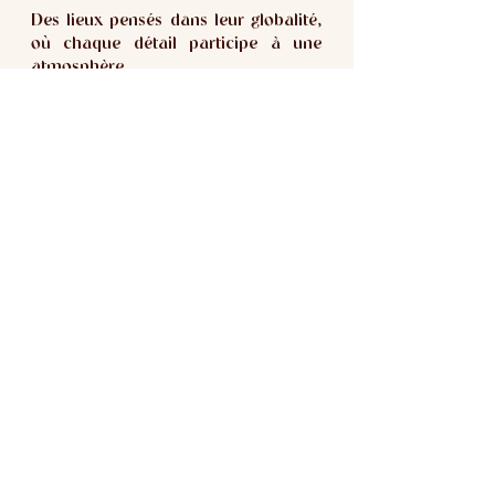
Des lieux pensés dans leur globalité,
où chaque détail participe à une
atmosphère.
Au fil du temps, cette sensibilité s’est
affinée.
Une compréhension plus profonde de
notre relation aux lieux s’est
développée.
De cette recherche est née
Mondes Intérieurs, une méthode qui
associe le feng shui, la psychologie des
couleurs et la neuro-architecture.
Une manière d’aller plus loin dans la
lecture des espaces
et d’accompagner
chaque projet avec toujours plus de
justesse.
Observer. Ressentir.
Interpréter.
Trouver l’équilibre.
Révéler l’essentiel.
Créer des espaces cohérents, sensibles,
profondément vivants.